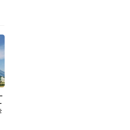
ニュース
ニュース
ー
WBCSD、ファッション業界
東京都、建設
ー
向けCTIガイダンスを発表。循
術者向け研修
を
環移行を支援
材利用を後押
和田 麻美子
,
2024年2月1日
Circular Economy Hu
21日