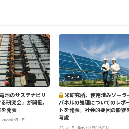
ニュース
蓄電池のサステナビリ
米研究所、使用済みソーラ
する研究会」が開催。
パネルの処理についてのレポ
案を発表
トを発表。社会的要因の影響
考慮
子
,
2022年7月19日
クリューガー量子
,
2021年10月11日