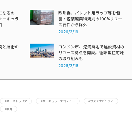
になるの
欧州委、パレット用ラップ等を包
サーキュラ
装・包装廃棄物規則の100%リユー
割
ス要件から除外
2026/3/19
税と技術の
ロンドン市、港湾跡地で建設資材の
リユース拠点を開設。循環型住宅地
の取り組みも
2026/3/16
#オーストラリア
#サーキュラーエコノミー
#サステナビリティ
#教育