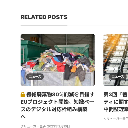
RELATED POSTS
ニュース
ニュース
繊維廃棄物80%削減を目指す
第3回「
EUプロジェクト開始。知識ベー
ティに関
スのデジタル対応枠組み構築
中間整理
へ
クリューガー量
クリューガー量子
,
2023年2月10日