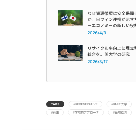
なぜ資源循環は安全保障
か。日フィン連携が示す
ーエコノミーの新しい役
2026/4/3
リサイクル率向上に埋立
統合を。英大学の研究
2026/3/17
TAGS
#REGENERATIVE
#RMIT大学
#再生
#学際的アプローチ
#循環経済