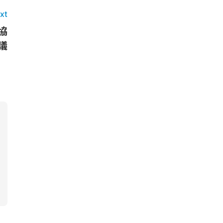
xt
協
議