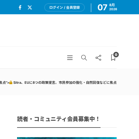
07
8月
ログイン / 会員登録
2026
0
焦点">
Sitra、EUに8つの政策提言。市民参加の強化・自然回復などに焦点
読者・コミュニティ会員募集中！