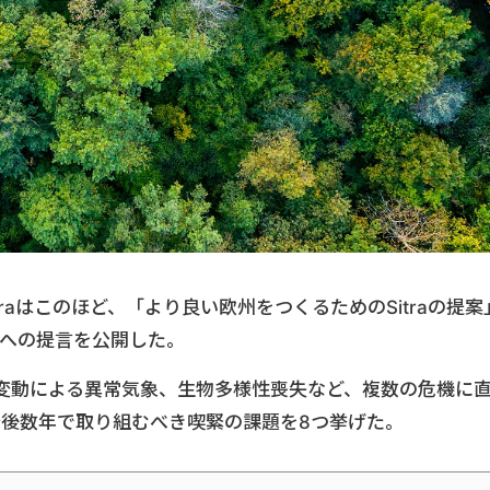
raはこのほど、「より良い欧州をつくるためのSitraの提案
者への提言を公開した。
変動による異常気象、生物多様性喪失など、複数の危機に
が今後数年で取り組むべき喫緊の課題を8つ挙げた。