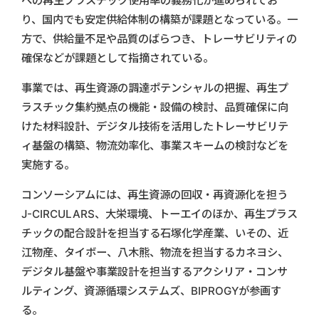
への再生プラスチック使用率の義務化が進められてお
り、国内でも安定供給体制の構築が課題となっている。一
方で、供給量不足や品質のばらつき、トレーサビリティの
確保などが課題として指摘されている。
事業では、再生資源の調達ポテンシャルの把握、再生プ
ラスチック集約拠点の機能・設備の検討、品質確保に向
けた材料設計、デジタル技術を活用したトレーサビリテ
ィ基盤の構築、物流効率化、事業スキームの検討などを
実施する。
コンソーシアムには、再生資源の回収・再資源化を担う
J-CIRCULARS、大栄環境、トーエイのほか、再生プラス
チックの配合設計を担当する石塚化学産業、いその、近
江物産、タイボー、八木熊、物流を担当するカネヨシ、
デジタル基盤や事業設計を担当するアクシリア・コンサ
ルティング、資源循環システムズ、BIPROGYが参画す
る。