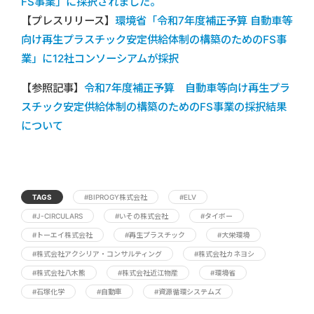
FS事業」に採択されました。
【プレスリリース】
環境省「令和7年度補正予算 自動車等
向け再生プラスチック安定供給体制の構築のためのFS事
業」に12社コンソーシアムが採択
【参照記事】
令和7年度補正予算 自動車等向け再生プラ
スチック安定供給体制の構築のためのFS事業の採択結果
について
TAGS
#BIPROGY株式会社
#ELV
#J-CIRCULARS
#いその株式会社
#タイボー
#トーエイ株式会社
#再生プラスチック
#大栄環境
#株式会社アクシリア・コンサルティング
#株式会社カネヨシ
#株式会社八木熊
#株式会社近江物産
#環境省
#石塚化学
#自動車
#資源循環システムズ