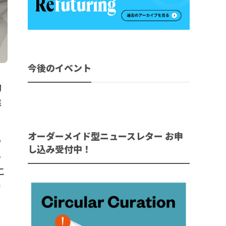
今後のイベント
初
蘇
オーダーメイド型ニュースレター お申
の
し込み受付中！
い
こ
特