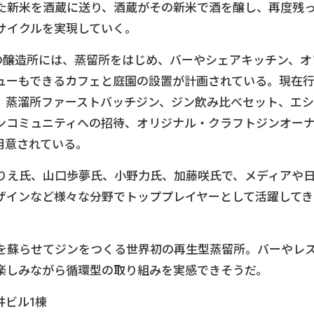
た新米を酒蔵に送り、酒蔵がその新米で酒を醸し、再度残
サイクルを実現していく。
の醸造所には、蒸留所をはじめ、バーやシェアキッチン、オ
ューもできるカフェと庭園の設置が計画されている。現在
、蒸溜所ファーストバッチジン、ジン飲み比べセット、エシ
ンコミュニティへの招待、オリジナル・クラフトジンオー
用意されている。
りえ氏、山口歩夢氏、小野力氏、加藤咲氏で、メディアや
ザインなど様々な分野でトッププレイヤーとして活躍してき
を蘇らせてジンをつくる世界初の再生型蒸留所。バーやレ
楽しみながら循環型の取り組みを実感できそうだ。
井ビル1棟