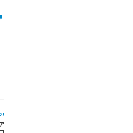
造
り
xt
ア