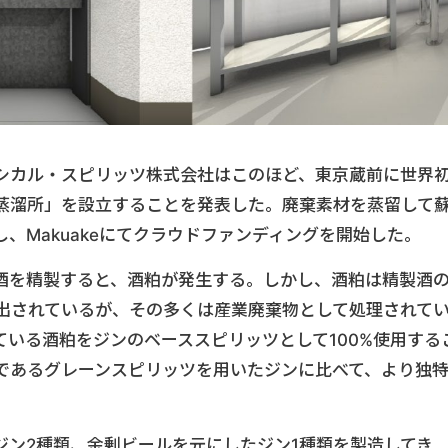
シカル・スピリッツ株式会社はこのほど、東京蔵前に世界
蒸溜所」を設立することを発表した。廃棄素材を蒸留して
、Makuakeにてクラウドファンディングを開始した。
酒を精製すると、酒粕が発生する。しかし、酒粕は精製酒
産出されているが、その多くは産業廃棄物として処理されて
いる酒粕をジンのベーススピリッツとして100%使用する
であるグレーンスピリッツを用いたジンに比べて、より独
ジン2種類、余剰ビールを元にしたジン1種類を製造してき