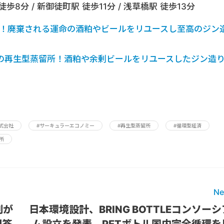
歩8分 / 新御徒町駅 徒歩11分 / 浅草橋駅 徒歩13分
！廃棄される運命の酒粕やビールをリユースし至高のジン
の再生型蒸留所！酒粕や余剰ビールをリユースしたジン造
式会社
#サーキュラーエコノミー
#再生型蒸留所
#循環型経済
所
Ne
割が
日本環境設計、BRING BOTTLEコンソーシ