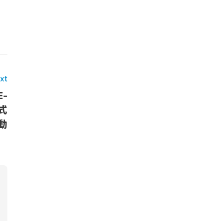
xt
-
式
動