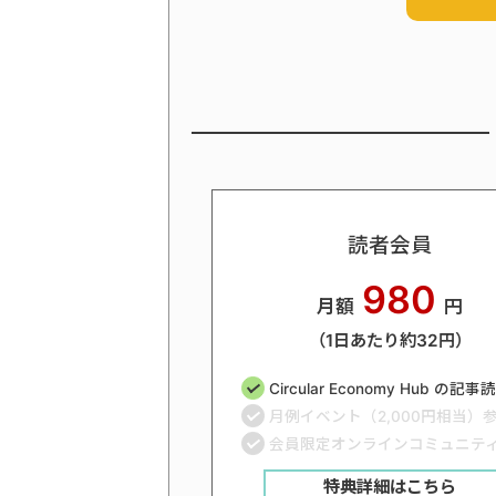
読者会員
980
月額
円
（1日あたり約32円）
Circular Economy Hub の記
月例イベント（2,000円相当）
会員限定オンラインコミュニテ
特典詳細はこちら