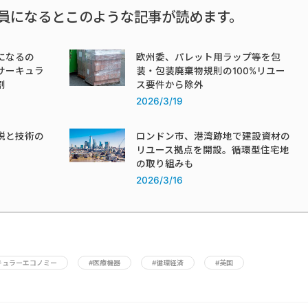
員になるとこのような記事が読めます。
になるの
欧州委、パレット用ラップ等を包
サーキュラ
装・包装廃棄物規則の100%リユー
割
ス要件から除外
2026/3/19
税と技術の
ロンドン市、港湾跡地で建設資材の
リユース拠点を開設。循環型住宅地
の取り組みも
2026/3/16
キュラーエコノミー
#医療機器
#循環経済
#英国