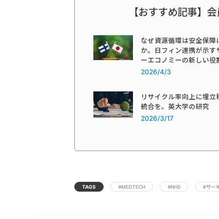
【おすすめ記事】会
なぜ資源循環は安全保障
か。日フィン連携が示す
ーエコノミーの新しい役
2026/4/3
リサイクル率向上に埋立
統合を。英大学の研究
2026/3/17
TAGS
#MEDTECH
#NHS
#サー