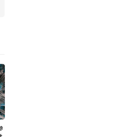
ニュース
ニュース
参
良品計画、無印良品の家具月額
出光グループ
サ
定額サービスを本格開始。家具
サイクル設備