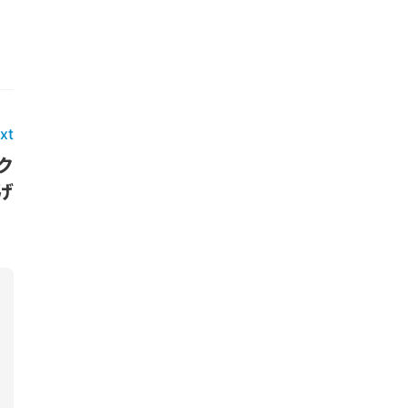
xt
ク
げ