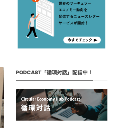
家
て
い
PODCAST「循環対話」配信中！