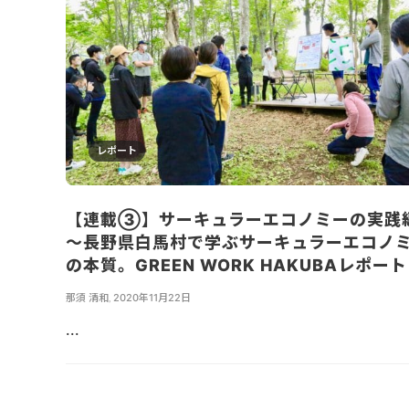
レポート
【連載③】サーキュラーエコノミーの実践
〜長野県白馬村で学ぶサーキュラーエコノ
の本質。GREEN WORK HAKUBAレポー
那須 清和
,
2020年11月22日
...