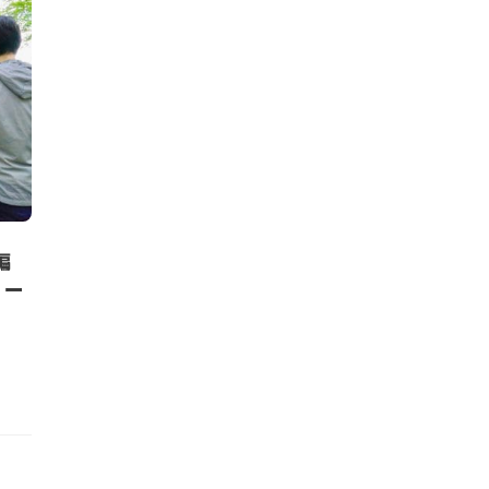
編
ミー
ト