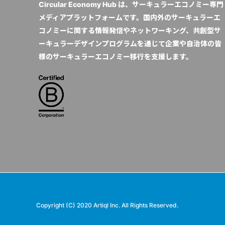
Circular Economy Hub は、サーキュラーエコノミー専門
メディアプラットフォームです。国内外のサーキュラーエ
コノミーに関する情報発信やネットワーキング、共創型サ
ーキュラーデザインプログラムを通じて企業や自治体の皆
様のサーキュラーエコノミー移行を支援します。
Copyright (C) 2020 Artiql Inc. All Rights Reserved.