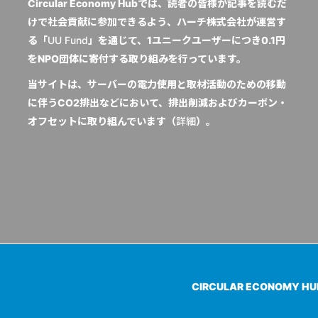
Circular Economy Hubでは、読者の皆様が記事を読むだ
けで社会貢献に参加できるよう、ハーチ株式会社が運営す
る「
UU Fund
」を通じて、1ユニークユーザーにつき0.1円
をNPO団体に寄付する取り組みを行っています。
当サイトは、サーバーの電力使用と取材活動のための移動
に伴うCO2排出などにおいて、排出削減およびカーボン・
オフセットに取り組んでいます（
詳細
）。
CIRCULAR ECONOMY H