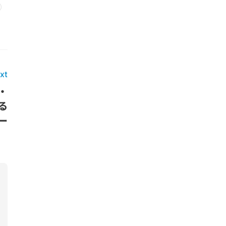
xt
・
る
ー