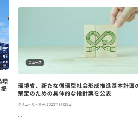
ニュース
循環
環境省、新たな循環型社会形成推進基本計画
も提
策定のための具体的な指針案を公表
クリューガー量子
,
2023年8月25日
...