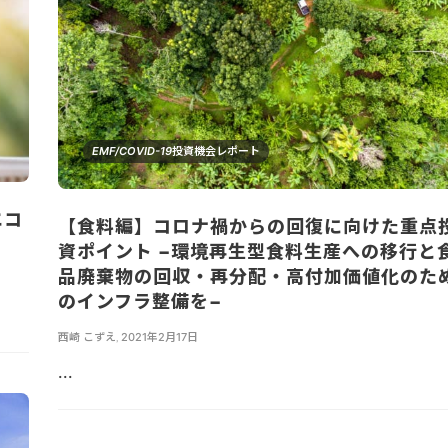
EMF/COVID-19投資機会レポート
エコ
【食料編】コロナ禍からの回復に向けた重点
資ポイント −環境再生型食料生産への移行と
品廃棄物の回収・再分配・高付加価値化のた
のインフラ整備を−
西崎 こずえ
,
2021年2月17日
...