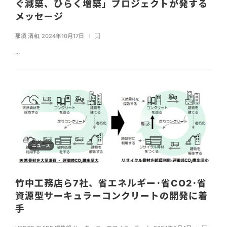
ぐ減築、ひらく増築」プロジェクトが発する
メッセージ
那須 清和
,
2024年10月17日
...
ニュース
竹中工務店ら7社、省エネルギー･省CO2･省
資源型サーキュラーコンクリートの開発に着
手