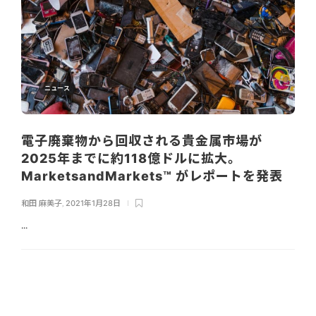
ニュース
電子廃棄物から回収される貴金属市場が
2025年までに約118億ドルに拡大。
MarketsandMarkets™ がレポートを発表
和田 麻美子
,
2021年1月28日
...