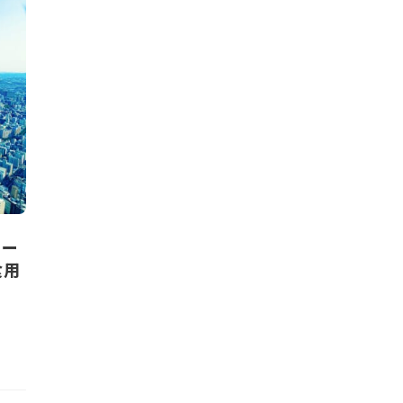
ィー
食用