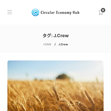
0
タグ:
J.Crew
HOME
J.Crew