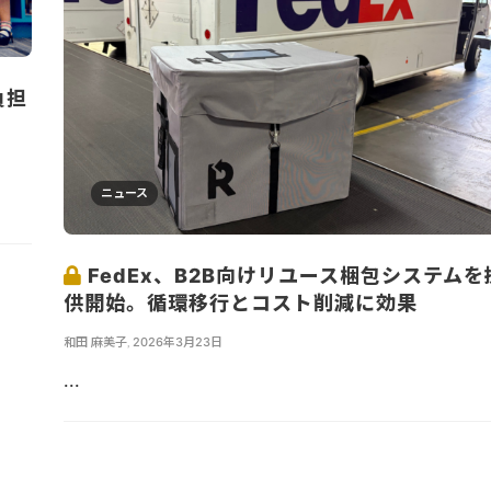
負担
ニュース
FedEx、B2B向けリユース梱包システムを
供開始。循環移行とコスト削減に効果
和田 麻美子
,
2026年3月23日
...