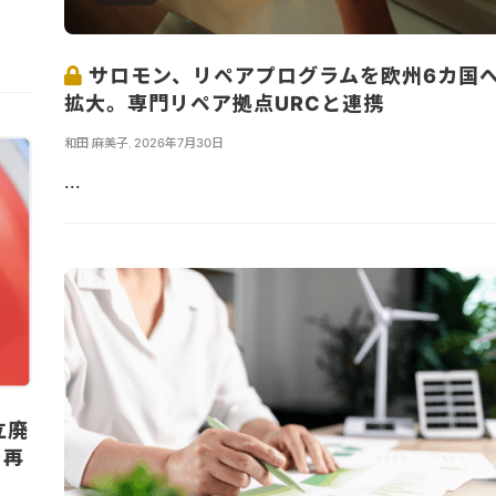
サロモン、リペアプログラムを欧州6カ国
拡大。専門リペア拠点URCと連携
和田 麻美子
,
2026年7月30日
...
立廃
を再