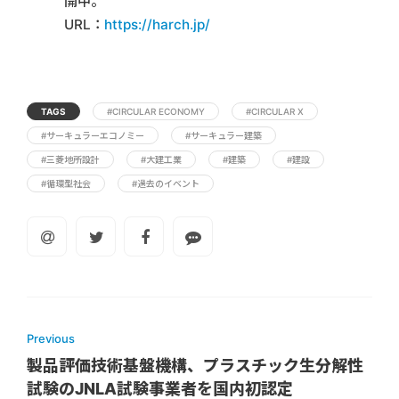
開中。
URL：
https://harch.jp/
TAGS
#CIRCULAR ECONOMY
#CIRCULAR X
#サーキュラーエコノミー
#サーキュラー建築
#三菱地所設計
#大建工業
#建築
#建設
#循環型社会
#過去のイベント
Previous
製品評価技術基盤機構、プラスチック生分解性
試験のJNLA試験事業者を国内初認定