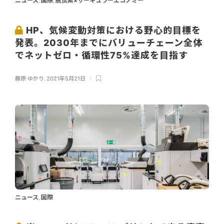
ニュース
国際
脱炭素×サーキュラーエコノミー
,
,
HP、気候変動対策における野心的目標を
発表。2030年までにバリューチェーン全体
でネットゼロ・循環性75%達成を目指す
藤原 ゆかり
,
2021年5月21日
ニュース
国際
,