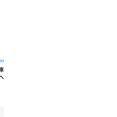
xt
車
へ