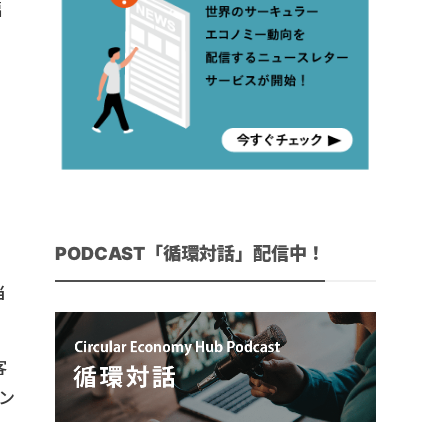
幅
』
PODCAST「循環対話」配信中！
当
客
ン