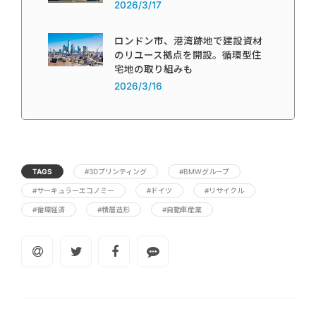
2026/3/17
ロンドン市、港湾跡地で建設資材
のリユース拠点を開設。循環型住
宅地の取り組みも
2026/3/16
TAGS
#3Dプリンティング
#BMWグループ
#サーキュラーエコノミー
#ドイツ
#リサイクル
#循環経済
#積層造形
#自動車産業