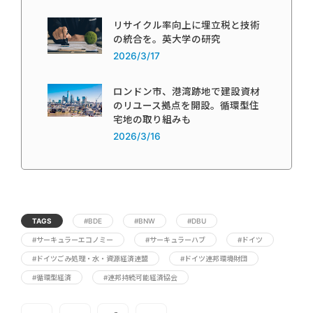
リサイクル率向上に埋立税と技術
の統合を。英大学の研究
2026/3/17
ロンドン市、港湾跡地で建設資材
のリユース拠点を開設。循環型住
宅地の取り組みも
2026/3/16
TAGS
#BDE
#BNW
#DBU
#サーキュラーエコノミー
#サーキュラーハブ
#ドイツ
#ドイツごみ処理・水・資源経済連盟
#ドイツ連邦環境財団
#循環型経済
#連邦持続可能経済協会