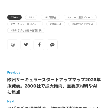
TAGS
#EU
#EU理事会
#クリーン産業ディール
#サーキュラーエコノミー
#循環経済
#新欧州バウハウス
#欧州手頃な価格の住宅計画
Previous
欧州サーキュラースタートアップマップ2026年
版発表。2800社で拡大傾向、重要原材料やAI
に焦点
Next