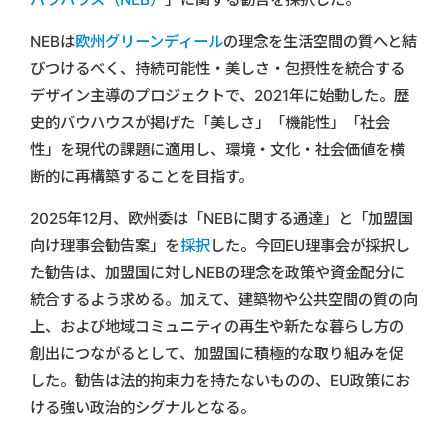
NEBは
欧州グリーンディール
の理念を生活空間の質へと結
びつけるべく、持続可能性・美しさ・包摂性を統合する
デザイン主導のプロジェクトで、2021年に始動した。歴
史的バウハウスが掲げた「美しさ」「機能性」「社会
性」を現代の課題に適用し、環境・文化・社会価値を横
断的に再構築することを目指す。
2025年12月、欧州委は「NEBに関する通達」と「加盟国
向け理事会勧告案」を
採択
した。今回EU理事会が採択し
た勧告は、加盟国に対しNEBの理念を政策や資金配分に
統合するよう求める。加えて、建築物や公共空間の質の向
上、および地域コミュニティの再生や新たな暮らし方の
創出につながるとして、加盟国に積極的な取り組みを促
した。勧告は法的拘束力を持たないものの、EU政策にお
ける強い政治的シグナルとなる。