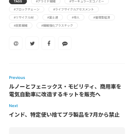
TAGS
#アラミド繊維
#サーキュラーエコノミー
#ブロックチェーン
#ライフサイクルアセスメント
#リサイクル材
#富士通
#帝人
#循環型経済
#炭素繊維
#繊維強化プラスチック
Previous
ルノーとフェニックス・モビリティ、商用車を
電気自動車に改造するキットを販売へ
Next
インド、特定使い捨てプラ製品を7月から禁止