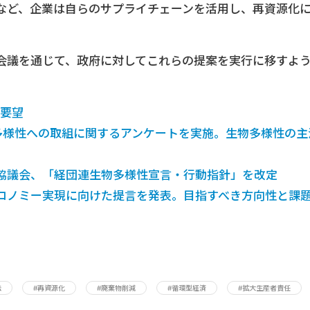
など、企業は自らのサプライチェーンを活用し、再資源化
会議を通じて、政府に対してこれらの提案を実行に移すよ
革要望
多様性への取組に関するアンケートを実施。生物多様性の主
協議会、「経団連生物多様性宣言・行動指針」を改定
コノミー実現に向けた提言を発表。目指すべき方向性と課
法
#再資源化
#廃棄物削減
#循環型経済
#拡大生産者責任