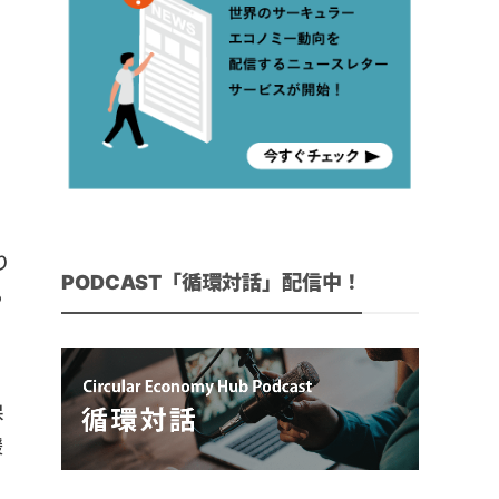
り
PODCAST「循環対話」配信中！
る
保
緩
こ