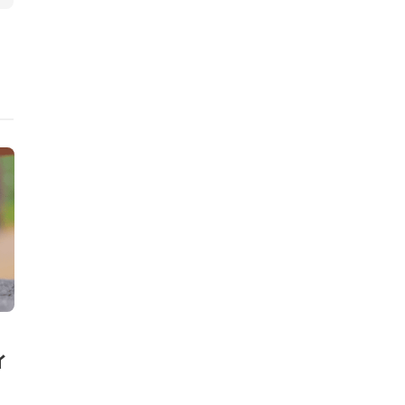
ニュース
ニュース
、
世界の建築・建設業、排出量
エスティロー
イ
微減も対策が急務。国連環境計
ズ、トラベル
画らの報告
ナビリティ目