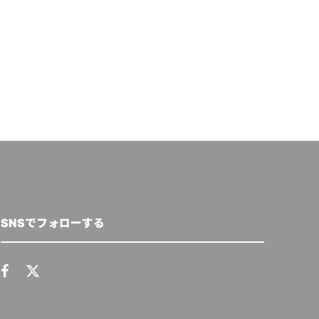
出・廃棄物・
山口 真矢子
,
2025年3月28日
り組みに重点
和田 麻美子
,
2021年2
SNSでフォローする