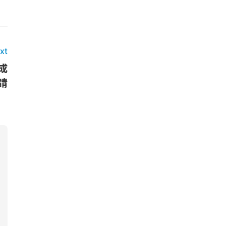
xt
成
請