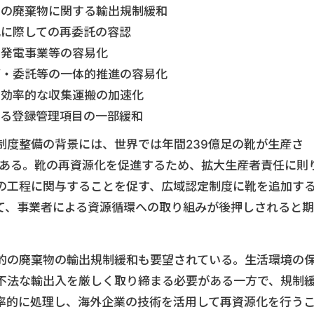
的の廃棄物に関する輸出規制緩和
化に際しての再委託の容認
物発電事業等の容易化
管・委託等の一体的推進の容易化
の効率的な収集運搬の加速化
係る登録管理項目の一部緩和
制度整備の背景には、世界では年間239億足の靴が生産さ
がある。靴の再資源化を促進するため、拡大生産者責任に則
の工程に関与することを促す、広域認定制度に靴を追加す
て、事業者による資源循環への取り組みが後押しされると期
的の廃棄物の輸出規制緩和も要望されている。生活環境の
不法な輸出入を厳しく取り締まる必要がある一方で、規制
率的に処理し、海外企業の技術を活用して再資源化を行う