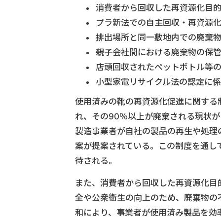
消費者から回収した再資源化目
プラ新法での自主回収・再資源
排出場所と同一敷地内での廃棄
親子会社間における廃棄物の保
店頭回収されたペットボトル等
小型家電リサイクル法の認定に
使用済みの靴の再資源化促進に関する
れ、その90％以上が廃棄される現状
製造事業者が自社の製品の再生や処理
案が提案されている。この制度を通し
待される。
また、消費者から回収した再資源化目
全や公衆衛生の向上のため、廃棄物の
和により、事業者が使用済み製品を効