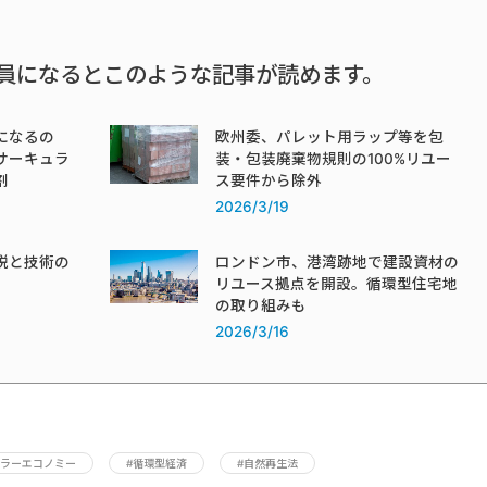
員になるとこのような記事が読めます。
になるの
欧州委、パレット用ラップ等を包
サーキュラ
装・包装廃棄物規則の100%リユー
割
ス要件から除外
2026/3/19
税と技術の
ロンドン市、港湾跡地で建設資材の
リユース拠点を開設。循環型住宅地
の取り組みも
2026/3/16
ュラーエコノミー
#循環型経済
#自然再生法