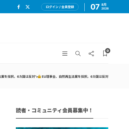
07
8月
ログイン / 会員登録
2026
0
案を採択。6カ国は反対">
EU理事会、自然再生法案を採択。6カ国は反対
読者・コミュニティ会員募集中！