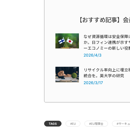
【おすすめ記事】会
なぜ資源循環は安全保障
か。日フィン連携が示す
ーエコノミーの新しい役
2026/4/3
リサイクル率向上に埋立
統合を。英大学の研究
2026/3/17
TAGS
#EU
#EU理事会
#サーキ