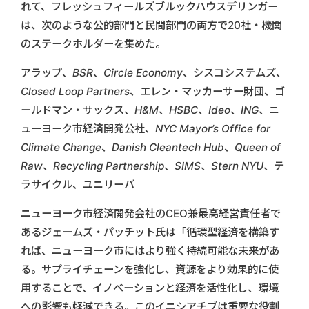
れて、フレッシュフィールズブルックハウスデリンガー
は、次のような公的部門と民間部門の両方で20社・機関
のステークホルダーを集めた。
アラップ、BSR、Circle Economy、シスコシステムズ、
Closed Loop Partners、エレン・マッカーサー財団、ゴ
ールドマン・サックス、H&M、HSBC、Ideo、ING、ニ
ューヨーク市経済開発公社、NYC Mayor’s Office for
Climate Change、Danish Cleantech Hub、Queen of
Raw、Recycling Partnership、SIMS、Stern NYU、テ
ラサイクル、ユニリーバ
ニューヨーク市経済開発会社のCEO兼最高経営責任者で
あるジェームズ・パッチット氏は「循環型経済を構築す
れば、ニューヨーク市にはより強く持続可能な未来があ
る。サプライチェーンを強化し、資源をより効果的に使
用することで、イノベーションと経済を活性化し、環境
への影響も軽減できる。このイニシアチブは重要な役割