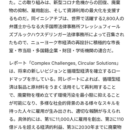
た。この取り組みは、新型コロナ危機からの回復、廃棄
物の抑制、雇用創出、そして資源利用の最大化を支援す
るものだ。同イニシアチブは、世界で活躍する2,800人の
弁護士からなる大手国際法律事務所フレッシュフィール
ズブルックハウスデリンガー法律事務所によって召集され
たもので、ニューヨーク市経済の再設計に積極的な市長
室・市当局・多国籍企業・財団・学術機関の連合だ。
レポート「Complex Challenges, Circular Solutions」
は、将来の新しいビジョンと循環型経済を確立するロー
ドマップを示している。同レポートによれば、循環型経
済は製品と原材料をうまく活用そして再利用すること
で、廃棄物を埋め立てず環境汚染を最小限に抑えること
が可能になり、多様な社会的背景のある様々なスキルを
持った人々に雇用が生み出され、適切な報酬が与えられ
る。具体的には、第1に11,000人に雇用を創出、第2に110
億ドルを超える経済的利益、第3に2030年までに廃棄物