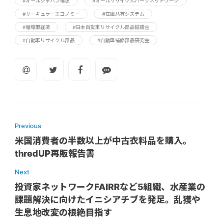
#オールジャパン構想
#オールリサイクルパーツネットワーク
#サーキュラーエコノミー
#在庫共有システム
#循環型経済
#日本自動車リサイクル部品協議会
#自動車リサイクル部品
#自動車補修部品研究会
Previous
米国消費者の半数以上が中古衣料品を購入。
thredUP再販報告書
Next
投資家ネットワークFAIRRなど5組織、水産業の
課題解決に向けたイニシアチブを発足。乱獲や
生息地改変の根絶目指す