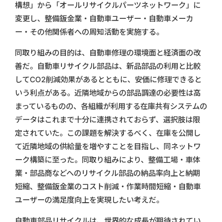
構想」から「オールリサイクルパーツネットワーク」に
変更し、整備鈑金業・自動車ユーザー・自動車メーカ
ー・その他関係者への周知活動を実施する。
同取り組みの目的は、自動車修理の環境面と経済面の改
善だ。自動車リサイクル部品は、新品部品の利用と比較
してCO2削減効果があるとともに、安価に修理できると
いう利点がある。近隣地域からの部品調達の必要性は高
まっているものの、各組織が利用する在庫共有システムの
データはこれまで十分に連携されておらず、選択肢は限
定されていた。この課題を解決するべく、在庫を公開し
て近隣地域の供給量を増やすことを目指し、同ネットワ
ーク構築に至った。同取り組みにより、整備工場・車体
業・部品商などへのリサイクル部品の納品率向上と納期
短縮、整備鈑金業のコスト削減・作業時間短縮・自動車
ユーザーの満足度向上を実現したい考えだ。
自動車部品リサイクルは、世界的な成長が期待されてい