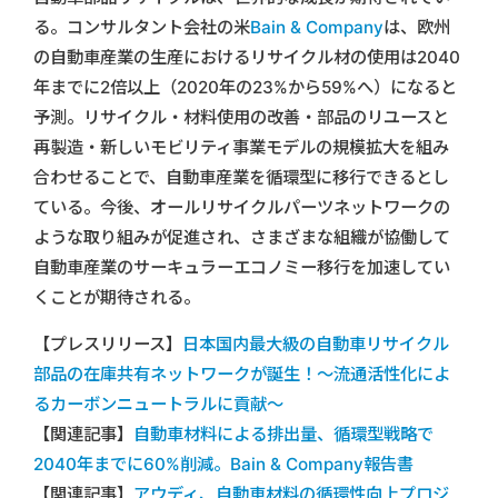
る。コンサルタント会社の米
Bain & Company
は、欧州
の自動車産業の生産におけるリサイクル材の使用は2040
年までに2倍以上（2020年の23%から59%へ）になると
予測。リサイクル・材料使用の改善・部品のリユースと
再製造・新しいモビリティ事業モデルの規模拡大を組み
合わせることで、自動車産業を循環型に移行できるとし
ている。今後、オールリサイクルパーツネットワークの
ような取り組みが促進され、さまざまな組織が協働して
自動車産業のサーキュラーエコノミー移行を加速してい
くことが期待される。
【プレスリリース】
日本国内最大級の自動車リサイクル
部品の在庫共有ネットワークが誕生！～流通活性化によ
るカーボンニュートラルに貢献～
【関連記事】
自動車材料による排出量、循環型戦略で
2040年までに60%削減。Bain & Company報告書
【関連記事】
アウディ、自動車材料の循環性向上プロジ