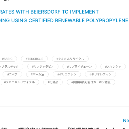
RATES WITH BEIERSDORF TO IMPLEMENT
ING USING CERTIFIED RENEWABLE POLYPROPYLENE
#SABIC
#TRUCIRCLE
#ケミカルリサイクル
×プラスチック
#サウジアラビア
#サプライチェーン
#スキンケア
#ニベア
#パーム油
#ポリエチレン
#ポリオレフィン
#メカニカルリサイクル
#化粧品
#国際持続可能性カーボン認証
Ne