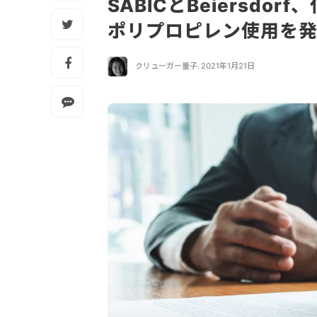
SABICとBeiersd
ポリプロピレン使用を
クリューガー量子
,
2021年1月21日