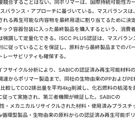
接競合することはない。同ポリマーは、国際持続可能性カ
したマスバランス・アプローチに基づいている。マスバランスは
される再生可能な内容物を最終用途に割り当てるために決
チック容器包装に入った最終製品を購入するという、消費
強調して定量化できる。ISCC PLUS認証は、マスバラン
則に従っていることを保証し、原料から最終製品までのパ
トレーサビリティも確保する。
フサイクル分析により、SABICの認証済み再生可能材料
達からポリマー製造まで、同社の生物由来のPPおよびPE
比較してCO2排出量を平均4kg削減し、化石燃料の枯渇を
0に従って実施され、第三者機関が検証した。SABICの
ル可能性・メカニカルリサイクルされた材料・使用済みプラスチ
み循環型製品・生物由来の原料からの認証済み再生可能ポ