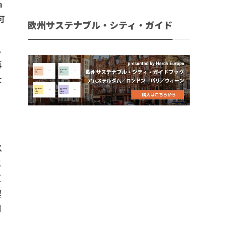
a
可
欧州サステナブル・シティ・ガイド
。
再
な
な
ス
包
原
程
利