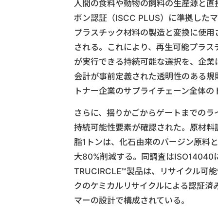
人間の食料や動物の飼料の生産源と直
ボン認証（ISCC PLUS）に準拠
プラスチック材料の製造と変換に使用
される。これにより、再生可能プラス
が実行できる持続可能な選択を、企業は
会計が事前定義された透明性のある規
トナー企業のサプライチェーン全体の
さらに、揺りかごからゲートまでのライ
持続可能性要素が確認された。原材料調
脂1トンは、化石由来のバージン原料と
大80%削減する。同調査はISO1404
TRUCIRCLE™️製品は、リサイク
クのケミカルリサイクルによる認証済
マーの設計で構成されている。