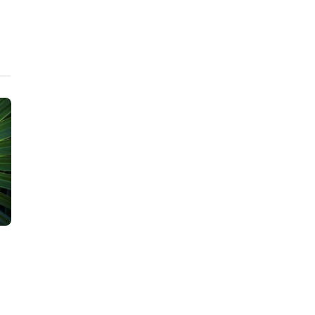
ニュース
ニュース
経団連と経団連自然保護協議
欧州委員会
会、「経団連生物多様性宣言・
スポートにつ
行動指針」を改定
始
HEDGE GUIDE 編集部 サーキュラーエコノミーチー
クリューガー量子
,
20