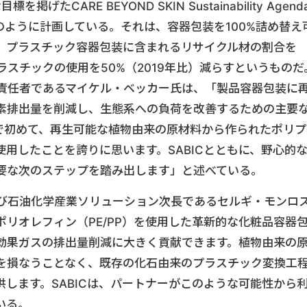
を掲げたCARE BEYOND SKIN Sustainability Agend
ように計画している。それは、容器包装を100%詰め替え
、プラスチック容器包装に含まれるリサイクル材の割合を
ラスチックの使用を50%（2019年比）減らすというものだ
装開発責任者であるマイケル・ベッカー氏は、「製品容器包装に
素排出量を削減し、生態系への負荷を改善するための主要
で初めて、再生可能な植物由来の原材料から作られたポリプ
用したことを誇りに思います。SABICとともに、野心的
要な次のステップを踏み出します」と述べている。
よび石油化学産業ソリューション次長であるセルギ・モンロ
リオレフィン（PE/PP）を使用した革新的な化粧品容器
効果ガスの排出量削減に大きく貢献できます。植物由来の
を損なうことなく、既存の化石由来のプラスチック変換工
します。SABICは、パートナーがこのような可能性から
いる。