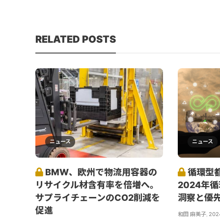
RELATED POSTS
ニュース
ニュース
BMW、欧州で物流用容器の
循環型
リサイクル材含有率を倍増へ。
2024年
サプライチェーンのCO2削減を
洞察と優
促進
和田 麻美子
,
20