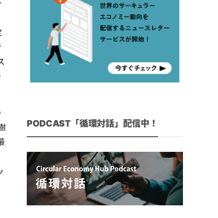
ー
、
定
者
ス
ー
の
PODCAST「循環対話」配信中！
樹
最
ッ
リ