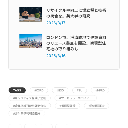
リサイクル率向上に埋立税と技術
の統合を。英大学の研究
2026/3/17
ロンドン市、港湾跡地で建設資材
のリユース拠点を開設。循環型住
宅地の取り組みも
2026/3/16
TAGS
#CSRD
#ESG
#EU
#NFRD
#キャプティブ保険子会社
#サーキュラーエコノミー
#企業持続可能性報告指令
#循環型経済
#欧州理事会
#非財務情報報告指令