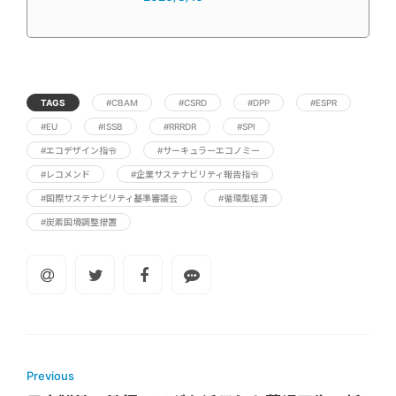
TAGS
#CBAM
#CSRD
#DPP
#ESPR
#EU
#ISSB
#RRRDR
#SPI
#エコデザイン指令
#サーキュラーエコノミー
#レコメンド
#企業サステナビリティ報告指令
#国際サステナビリティ基準審議会
#循環型経済
#炭素国境調整措置
Previous