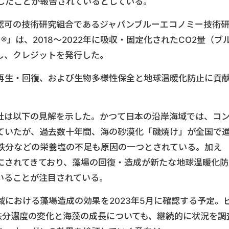
したことが報告されているとしている。
認可の技術研究組合であるジャパンブルーエコノミー技術
」は、2018～2022年に吸収・固定化されたCO2量（ブ
証し、クレジットを発行した。
再生・回復、および生物多様性保全と地球温暖化防止に貢
社は以下の見解を示した。かつて日本の沿岸海域では、コ
ていたが、過去数十年間、海の砂漠化「磯焼け」が全国で
鉄分などの栄養塩の不足も原因の一つとされている。加え
にされてきており、藻場の回復・造成が新たな地球温暖化防
いることが注目されている。
における藻場造成の効果を2023年5月に確認する予定。
鉄分濃度の変化と海藻の成長についても、継続的に状況を調