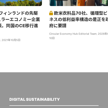
a、フィンランドの先駆
欧米衣料品70社、循環型ビ
ュラーエコノミー企業
ネスの低利益率構造の是正を
表。同国のCE移行進
府に要請
Circular Economy Hub Editorial Team
,
2026年
10日
子
,
2021年10月5日
DIGITAL SUSTAINABILITY