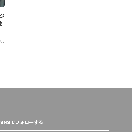
ジ
国交省、下水汚泥肥料の利用促
出光興産を含
政
進に向けたパンフレットを公
物が原料の堆
表
開始。202
ト建設を目指
6月
HEDGE GUIDE 編集部 サーキュラーエコノミーチー
ム
,
2025年5月7日
クリューガー量子
,
20
SNSでフォローする