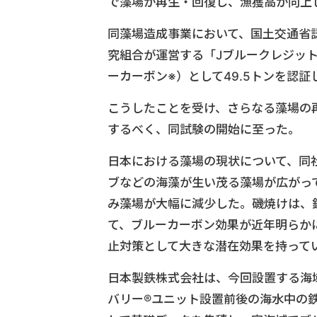
で藻場が再生・回復し、漁獲高が向上
同藻場造成事業において、国土交通省
究組合が運営する「Jブルークレジット®
ーカーボン※）として49.5トンを認
こうしたことを受け、さらなる藻場の
するべく、同試験の開始に至った。
日本における藻場の現状について、同
ブなどの海藻が生い茂る藻場が広がっ
み藻場が大幅に減少した。磯焼けは、
て、ブルーカーボン効果が近年明らか
止対策として大きな潜在効果を持って
日本製鉄株式会社は、今回設置する海域
バリー®ユニット設置前後の海水中の