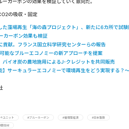
ルーカーボンの効果を検証していく意向だ。
CO2の吸収・固定
した藻場再生「海の森プロジェクト」、新たに6カ所で試験
ルーカーボン効果も検証
に貢献。フランス国立科学研究センターらの報告
続可能なブルーエコノミーの新アプローチを提案
、バイオ炭の農地施用によるJ-クレジットを共同販売
能】サーキュラーエコノミーで環境再生をどう実現する？
社
ー®ユニット
#ブルーカーボン
#循環型経済
#日本製鉄
#間伐材