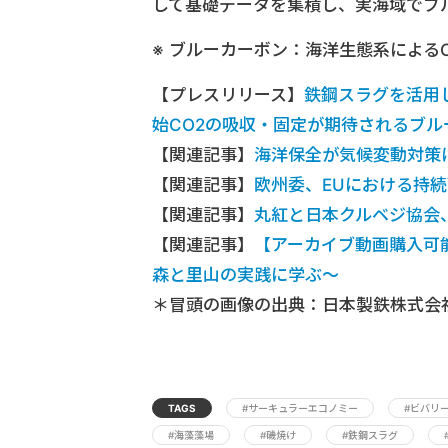
して基礎データを集積し、実海域でブ
※ ブルーカーボン：海洋生態系による
【プレスリリース】
鉄鋼スラグを活用
始CO2の吸収・固定が期待されるブ
【関連記事】
海洋保全が気候変動対策
【関連記事】
欧州委、EUにおける持
【関連記事】
丸紅と日本クルベジ協会
【関連記事】
【アーカイブ動画購入可
森と里山の実践に学ぶ～
＊冒頭の画像の出典：日本製鉄株式会
TAGS
#サーキュラーエコノミー
#ビバリ
#海藻藻場
#磯焼け
#鉄鋼スラグ