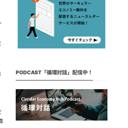
研
ル
献
ン
PODCAST「循環対話」配信中！
進
ビ
査