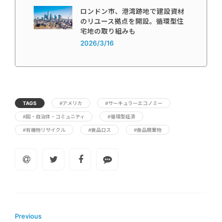
ロンドン市、港湾跡地で建設資材
のリユース拠点を開設。循環型住
宅地の取り組みも
2026/3/16
TAGS
#アメリカ
#サーキュラーエコノミー
#国・自治体・コミュニティ
#循環型経済
#有機物リサイクル
#食品ロス
#食品廃棄物
Previous