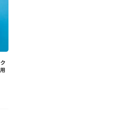
ェク
使用