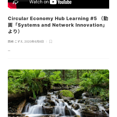
Circular Economy Hub Learning #5 （動
画「Systems and Network Innovation」
より）
西崎 こずえ
,
2020年6月8日
...