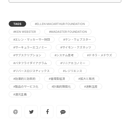
TAGS
#ELLEN MACARTHUR FOUNDATION
#KEN WEBSTER
#MADASTER FOUNDATION
#エレン・マッカーサー財団
#ケン・ウェブスター
#サーキュラーエコノミー
#サイモン・クズネッツ
#サブスクリプション
#システム思考
#ドネラ・メドウズ
#バタフライダイアグラム
#リニアエコノミー
#リバースロジスティックス
#レジリエンス
#効果的と効率的
#循環型経済
#拡大と販売
#製品のサービス化
#計画的陳腐化
#過剰生産
#還元主義