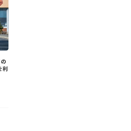
ドの
を利