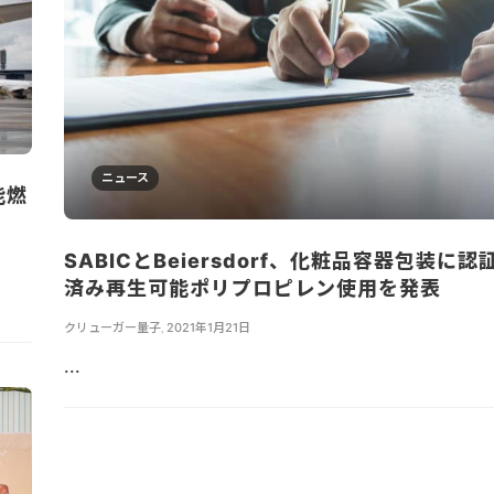
ニュース
能燃
SABICとBeiersdorf、化粧品容器包装に認
済み再生可能ポリプロピレン使用を発表
クリューガー量子
,
2021年1月21日
...