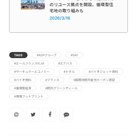
のリユース拠点を開設。循環型住
宅地の取り組みも
2026/3/16
TAGS
#ADPグループ
#SAF
#エールフランスKLM
#エアバス
#サーキュラーエコノミー
#トタル
#バイオジェット燃料
#バイオ燃料
#フランス
#国際持続可能性カーボン認証
#循環型経済
#欧州グリーンディール
#環境フットプリント