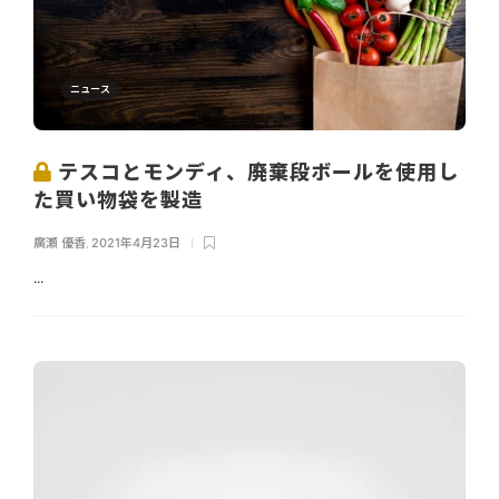
ニュース
テスコとモンディ、廃棄段ボールを使用し
た買い物袋を製造
廣瀬 優香
,
2021年4月23日
...