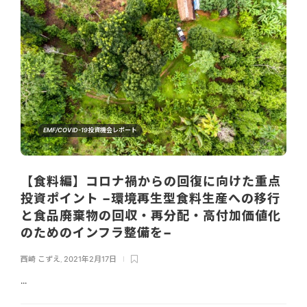
EMF/COVID-19投資機会レポート
【食料編】コロナ禍からの回復に向けた重点
投資ポイント −環境再生型食料生産への移行
と食品廃棄物の回収・再分配・高付加価値化
のためのインフラ整備を−
西崎 こずえ
,
2021年2月17日
...