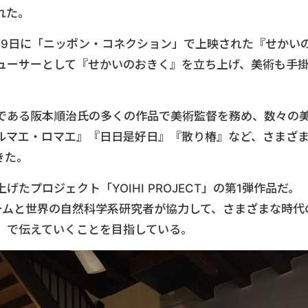
れた。
集部は、6月9日に「ニッポン・コネクション」で上映された『せかい
ューサーとして『せかいのおきく』を立ち上げ、美術も手
である阪本順治氏の多くの作品で美術監督を務め、数々の
ルマエ・ロマエ』『日日是好日』『散り椿』など、さまざ
きた。
たプロジェクト「YOIHI PROJECT」の第1弾作品だ。
製作チームと世界の自然科学系研究者が協力して、さまざまな時代
」で伝えていくことを目指している。