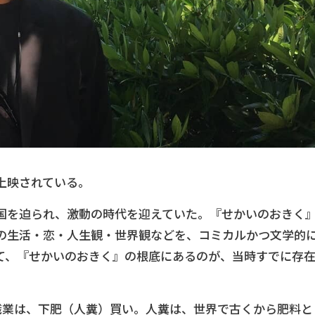
上映されている。
国を迫られ、激動の時代を迎えていた。『せかいのおきく
の生活・恋・人生観・世界観などを、コミカルかつ文学的
て、『せかいのおきく』の根底にあるのが、当時すでに存
職業は、下肥（人糞）買い。人糞は、世界で古くから肥料と