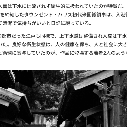
人糞は下水には流されず衛生的に扱われていたのが特徴だ。
約を締結したタウンゼント・ハリス初代米国総領事は、入港
て清潔で気持ちがいいと日記に綴っている。
級の都市だった江戸も同様で、上下水道は整備され人糞は下水
いた。良好な衛生状態は、人の健康を保ち、人と社会に大
と循環に寄与していたのが、作品に登場する若者2人のよう