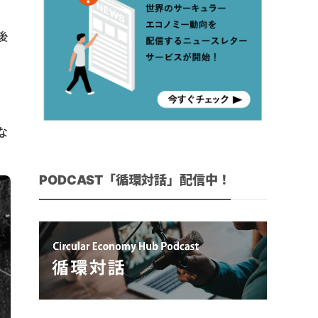
後
き
な
PODCAST「循環対話」配信中！