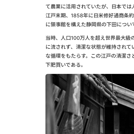
て農業に活用されていたが、日本では
江戸末期、1858年に日米修好通商条
に領事館を構えた静岡県の下田につい
当時、人口100万人を超え世界最大
に流されず、清潔な状態が維持されて
な循環をもたらす。この江戸の清潔さ
下肥買いである。