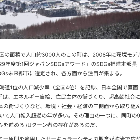
度の面積で人口約3000人のこの町は、2008年に環境モデ
29年度第1回ジャパンSDGsアワード」のSDGs推進本部長
にSDGs未来都市に選定され、各方面から注目が集まる。
北海道1位の人口減少率（全国4位）を記録、日本全国で直面
近は、エネルギー自給、住民主体の街づくり、超高齢社会
体の街づくりなど、環境・社会・経済の三側面から取り組
おいて人口転入超過の年が多い。その理由の一つに、同町の
を進めるI/Uターン者の存在があるのだ。
ミー原則を適用したサーキュラーシティの概念が欧米で広