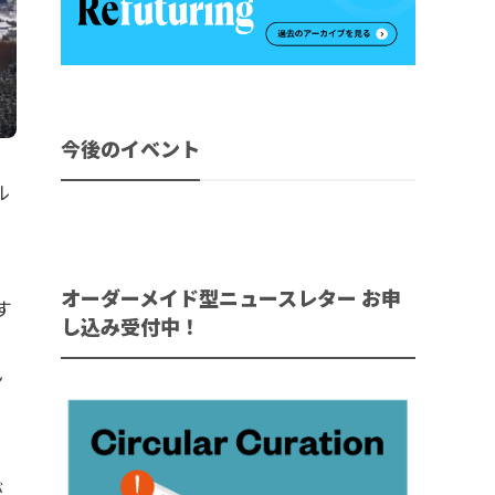
今後のイベント
ル
オーダーメイド型ニュースレター お申
す
し込み受付中！
に
ん
9
が