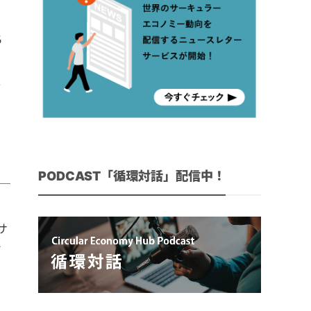
ー
ち
こ
で
PODCAST「循環対話」配信中！
サ
す