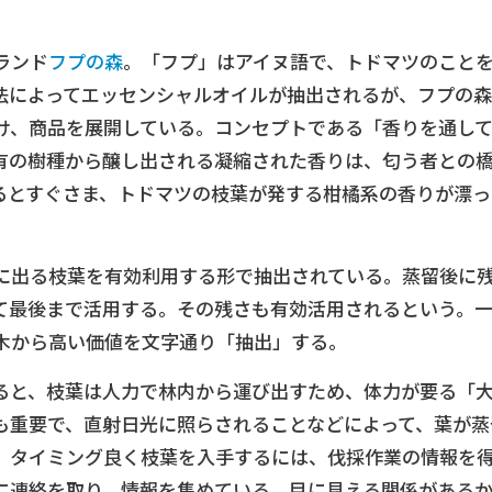
ランド
フプの森
。「フプ」はアイヌ語で、トドマツのこと
法によってエッセンシャルオイルが抽出されるが、フプの森
け、商品を展開している。コンセプトである「香りを通し
有の樹種から醸し出される凝縮された香りは、匂う者との
るとすぐさま、トドマツの枝葉が発する柑橘系の香りが漂っ
に出る枝葉を有効利用する形で抽出されている。蒸留後に
て最後まで活用する。その残さも有効活用されるという。
木から高い価値を文字通り「抽出」する。
ると、枝葉は人力で林内から運び出すため、体力が要る「
も重要で、直射日光に照らされることなどによって、葉が蒸
。タイミング良く枝葉を入手するには、伐採作業の情報を
に連絡を取り、情報を集めている。目に見える関係がある