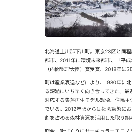
北海道上川郡下川町。東京23区と同程
都市、2011年に環境未来都市、「
平成
（内閣総理大臣）賞受賞、
2018年
町は産業衰退などにより、1980年に
る課題にいち早く向き合ってきた。最
対応する集落再生モデル想像、住民主
でいる。2012年頃からは社会動態に
割を占める森林資源を活用した取り組み
昨今、街づくりにサーキュラーエコノ