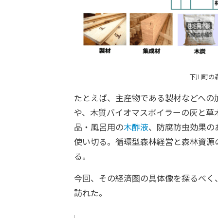
下川町の
たとえば、主産物である製材などへの
や、
木質バイオマスボイラーの灰と草
品・風呂用の
木酢液
、防腐防虫効果の
使い切る。循環型森林経営と森林資源
る。
今回、その経済圏の具体像を探るべく
訪れた。