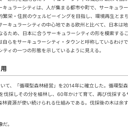
ーキュラーシティは、人が集まる都市や町で、サーキュラ
的繁栄・住民のウェルビーイングを目指し、環境再生とま
サーキュラーシティの中心地である欧州と比べて、日本は地
なるため、日本に合うサーキュラーシティの形を模索する
は自らをサーキュラーシティ・タウンと呼称しているわけ
シティの一つの形態を示しているように見える。
活用
おいて、「循環型森林経営」を2014年に確立した。循環型森
を伐採しその分を植林し、60年かけて育て、再び伐採する
森林資源が使い続けられる仕組みである。
伐採後の木は余
像だ。