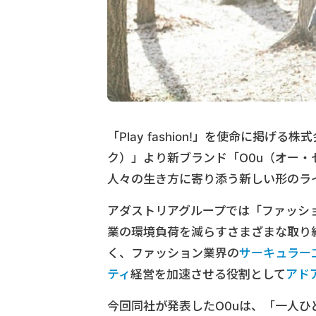
「Play fashion!」を使命に掲げ
ク）」より新ブランド「O0u（オー
人々の生き方に寄り添う新しい形のラ
アダストリアグループでは「ファッシ
業の環境負荷を減らすさまざまな取り組
く、ファッション業界の
サーキュラー
ティ
経営を加速させる役割として
アド
今回同社が発表したO0uは、「一人