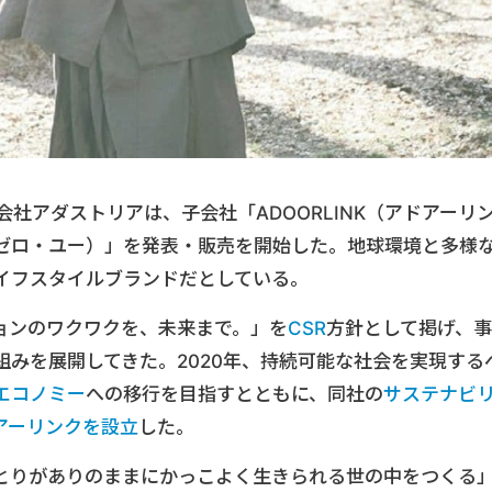
る株式会社アダストリアは、子会社「ADOORLINK（アドアーリ
・ゼロ・ユー）」を発表・販売を開始した。地球環境と多様
イフスタイルブランドだとしている。
ョンのワクワクを、未来まで。」を
CSR
方針として掲げ、事
みを展開してきた。2020年、持続可能な社会を実現する
エコノミー
への移行を目指すとともに、同社の
サステナビ
アーリンクを設立
した。
ひとりがありのままにかっこよく生きられる世の中をつくる