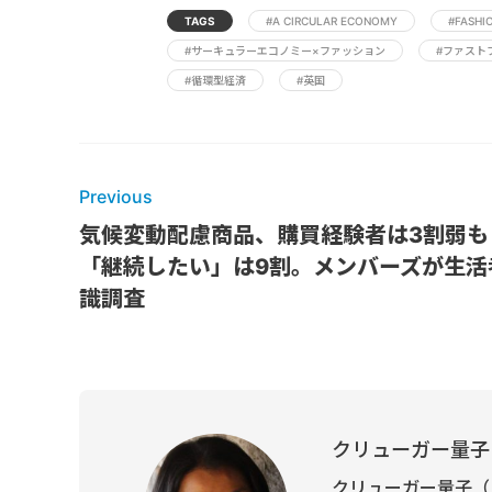
TAGS
#A CIRCULAR ECONOMY
#FASHI
#サーキュラーエコノミー×ファッション
#ファスト
#循環型経済
#英国
Previous
気候変動配慮商品、購買経験者は3割弱も
「継続したい」は9割。メンバーズが生活
識調査
クリューガー量子
クリューガー量子（