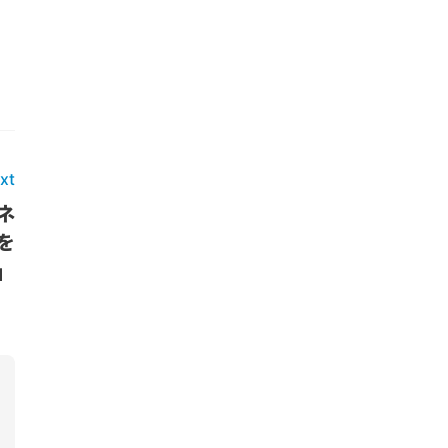
xt
ネ
を
」