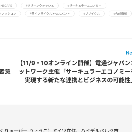
ONSCAPE
#グリーンウォッシュ
#サーキュラーエコノミー
ファッション
#ライフサイクルアセスメント
#リサイクル
#合成繊維
Ne
【11/9・10オンライン開催】電通ジャパン
者意
ットワーク主催「サーキュラーエコノミー
実現する新たな連携とビジネスの可能性
くりゅーがー りょうこ）ドイツ在住、ハイデルベルク市