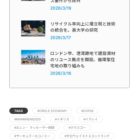
ス要件から除外
2026/3/19
リサイクル率向上に埋立税と技術
の統合を。英大学の研究
2026/3/17
ロンドン市、港湾跡地で建設資材
のリユース拠点を開設。循環型住
宅地の取り組みも
2026/3/16
TAGS
#CIRCLE ECONOMY
#COP26
#MANNHEIM2020
#イギリス
#イクレイ
#エレン・ マッカーサー財団
#グラスゴー
#サーキュラーエコノミー
#ゼロウェイストスコットランド