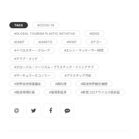
TAGS
#COVID-19
#GLOBAL TOURISM PLASTIC INITIATIVE
#SDGS
#UNEP
#UNWTO
#WWF
#アコー
#イベロスター・グループ
#エレン・マッカーサー財団
#クラブ・メッド
#グローバル・ツーリズム・プラスチック・イニシアチブ
#サーキュラーエコノミー
#プラスチック汚染
#世界自然保護基金
#再利用
#国連世界観光機関
#国連環境計画
#循環型経済
#新型コロナウイルス感染症