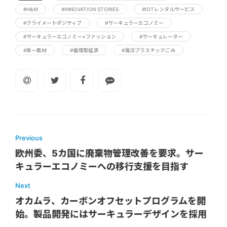
#H&M
#INNOVATION STORIES
#IOTレンタルサービス
#クライメートポジティブ
#サーキュラーエコノミー
#サーキュラーエコノミー×ファッション
#サーキュレーター
#単一素材
#循環型経済
#海洋プラスチックごみ
Previous
欧州委、5カ国に廃棄物管理改善を要求。サー
キュラーエコノミーへの移行支援を目指す
Next
オカムラ、カーボンオフセットプログラムを開
始。製品開発にはサーキュラーデザインを採用