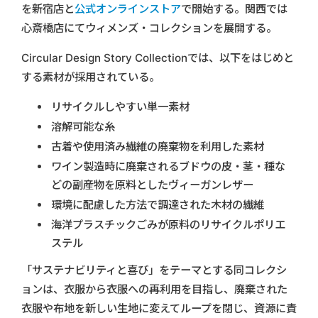
を新宿店と
公式オンラインストア
で開始する。関西では
心斎橋店にてウィメンズ・コレクションを展開する。
Circular Design Story Collectionでは、以下をはじめと
する素材が採用されている。
リサイクルしやすい単一素材
溶解可能な糸
古着や使用済み繊維の廃棄物を利用した素材
ワイン製造時に廃棄されるブドウの皮・茎・種な
どの副産物を原料としたヴィーガンレザー
環境に配慮した方法で調達された木材の繊維
海洋プラスチックごみが原料のリサイクルポリエ
ステル
「サステナビリティと喜び」をテーマとする同コレクシ
ョンは、衣服から衣服への再利用を目指し、廃棄された
衣服や布地を新しい生地に変えてループを閉じ、資源に責