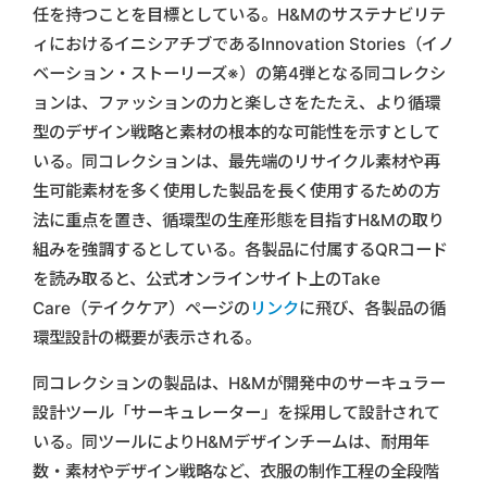
任を持つことを目標としている。H&Mのサステナビリテ
ィにおけるイニシアチブであるInnovation Stories（イノ
ベーション・ストーリーズ※）の第4弾となる同コレクシ
ョンは、ファッションの力と楽しさをたたえ、より循環
型のデザイン戦略と素材の根本的な可能性を示すとして
いる。同コレクションは、最先端のリサイクル素材や再
生可能素材を多く使用した製品を長く使用するための方
法に重点を置き、循環型の生産形態を目指すH&Mの取り
組みを強調するとしている。各製品に付属するQRコード
を読み取ると、公式オンラインサイト上のTake
Care（テイクケア）ページの
リンク
に飛び、各製品の循
環型設計の概要が表示される。
同コレクションの製品は、H&Mが開発中のサーキュラー
設計ツール「サーキュレーター」を採用して設計されて
いる。同ツールによりH&Mデザインチームは、耐用年
数・素材やデザイン戦略など、衣服の制作工程の全段階