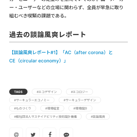
ー・ユーザーなどの立場に関わらず、全員が早急に取り
組むべき喫緊の課題である。
過去の談論風爽レポート
【談論風爽レポート#1】「AC（after corona）と
CE（circular economy）」
TAGS
#エコデザイン
#エコロジー
#サーキュラーエコノミー
#サーキュラーデザイン
#ものづくり
#環境経営
#環境設計
#般社団法人サステイナビリティ技術設計機構
#談論風爽