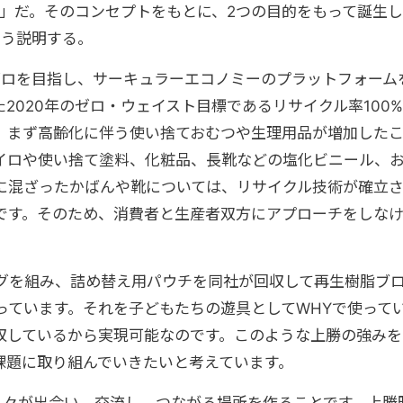
ぶ」だ。そのコンセプトをもとに、2つの目的をもって誕生し
こう説明する。
ゼロを目指し、サーキュラーエコノミーのプラットフォーム
2020年のゼロ・ウェイスト目標であるリサイクル率100%
、まず高齢化に伴う使い捨ておむつや生理用品が増加した
イロや使い捨て塗料、化粧品、長靴などの塩化ビニール、
に混ざったかばんや靴については、リサイクル技術が確立
です。そのため、消費者と生産者双方にアプローチをしな
グを組み、詰め替え用パウチを同社が回収して再生樹脂ブ
っています。それを子どもたちの遊具としてWHYで使って
収しているから実現可能なのです。このような上勝の強みを
課題に取り組んでいきたいと考えています。