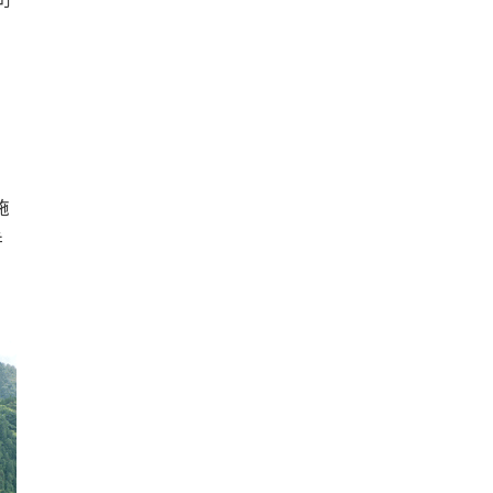
町
施
併